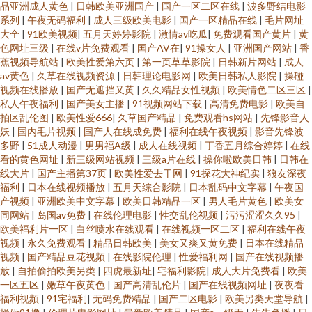
品亚洲成人黄色
|
日韩欧美亚洲国产
|
国产一区二区在线
|
波多野结电影
系列
|
午夜无码福利
|
成人三级欧美电影
|
国产一区精品在线
|
毛片网址
大全
|
91欧美视频
|
五月天婷婷影院
|
激情av吃瓜
|
免费观看国产黄片
|
黄
色网址三级
|
在线v片免费观看
|
国产AV在
|
91操女人
|
亚洲国产网站
|
香
蕉视频导航站
|
欧美性爱第六页
|
第一页草草影院
|
日韩新片网站
|
成人
av黄色
|
久草在线视频资源
|
日韩理论电影网
|
欧美日韩私人影院
|
操碰
视频在线播放
|
国产无遮挡又黄
|
久久精品女性视频
|
欧美情色二区三区
|
私人午夜福利
|
国产美女主播
|
91视频网站下载
|
高清免费电影
|
欧美自
拍区乱伦图
|
欧美性爱666
|
久草国产精品
|
免费观看hs网站
|
先锋影音人
妖
|
国内毛片视频
|
国产人在线成免费
|
福利在线午夜视频
|
影音先锋波
多野
|
51成人动漫
|
男男福A级
|
成人在线视频
|
丁香五月综合婷婷
|
在线
看的黄色网址
|
新三级网站视频
|
三级a片在线
|
操你啦欧美日韩
|
日韩在
线大片
|
国产主播第37页
|
欧美性爱去干网
|
91探花大神纪实
|
狼友深夜
福利
|
日本在线视频播放
|
五月天综合影院
|
日本乱码中文字幕
|
午夜国
产视频
|
亚洲欧美中文字幕
|
欧美日韩精品一区
|
男人毛片黄色
|
欧美女
同网站
|
岛国av免费
|
在线伦理电影
|
性交乱伦视频
|
污污涩涩久久95
|
欧美福利片一区
|
白丝喷水在线观看
|
在线视频一区二区
|
福利在线午夜
视频
|
永久免费观看
|
精品日韩欧美
|
美女又爽又黄免费
|
日本在线精品
视频
|
国产精品豆花视频
|
在线影院伦理
|
性爱福利网
|
国产在线视频播
放
|
自拍偷拍欧美另类
|
四虎最新址
|
宅福利影院
|
成人大片免费看
|
欧美
一区五区
|
嫩草午夜黄色
|
国产高清乱伦片
|
国产在线视频网址
|
夜夜看
福利视频
|
91宅福利
|
无码免费精品
|
国产二区电影
|
欧美另类天堂导航
|