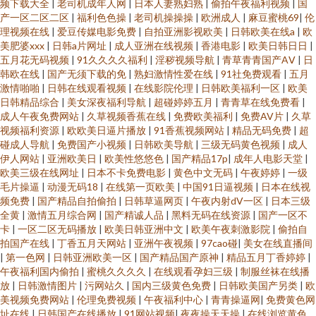
频下载大全
|
老司机成年人网
|
日本人妻熟妇熟
|
偷拍午夜福利视频
|
国
产一区二区二区
|
福利色色操
|
老司机操操操
|
欧洲成人
|
麻豆蜜桃69
|
伦
理视频在线
|
爱豆传媒电影免费
|
自拍亚洲影视欧美
|
日韩欧美在线a
|
欧
美肥婆xxx
|
日韩a片网址
|
成人亚洲在线视频
|
香港电影
|
欧美日韩日日
|
五月花无码视频
|
91久久久久福利
|
淫秽视频导航
|
青草青青国产AⅤ
|
日
韩欧在线
|
国产无须下载的免
|
熟妇激情性爱在线
|
91社免费观看
|
五月
激情啪啪
|
日韩在线观看视频
|
在线影院伦理
|
日韩欧美福利一区
|
欧美
日韩精品综合
|
美女深夜福利导航
|
超碰婷婷五月
|
青青草在线免费看
|
成人午夜免费网站
|
久草视频香蕉在线
|
免费欧美福利
|
免费AV片
|
久草
视频福利资源
|
欧欧美日逼片播放
|
91香蕉视频网站
|
精品无码免费
|
超
碰成人导航
|
免费国产小视频
|
日韩欧美导航
|
三级无码黄色视频
|
成人
伊人网站
|
亚洲欧美日
|
欧美性悠悠色
|
国产精品17p
|
成年人电影天堂
|
欧美三级在线网址
|
日本不卡免费电影
|
黄色中文无码
|
午夜婷婷
|
一级
毛片操逼
|
动漫无码18
|
在线第一页欧美
|
中国91日逼视频
|
日本在线视
频免费
|
国产精品自拍偷拍
|
日韩草逼网页
|
午夜内射dV一区
|
日本三级
全黄
|
激情五月综合网
|
国产精诚人品
|
黑料无码在线资源
|
国产一区不
卡
|
一区二区无码播放
|
欧美日韩亚洲中文
|
欧美午夜刺激影院
|
偷拍自
拍国产在线
|
丁香五月天网站
|
亚洲午夜视频
|
97cao碰
|
美女在线直播间
|
第一色网
|
日韩亚洲欧美一区
|
国产精品国产原神
|
精品五月丁香婷婷
|
午夜福利国内偷拍
|
蜜桃久久久久
|
在线观看孕妇三级
|
制服丝袜在线播
放
|
日韩激情图片
|
污网站久
|
国内三级黄色免费
|
日韩欧美国产另类
|
欧
美视频免费网站
|
伦理免费视频
|
午夜福利中心
|
青青操逼网
|
免费黄色网
址在线
|
日韩国产在线播放
|
91网站视频
|
夜夜操天天操
|
在线浏览黄色