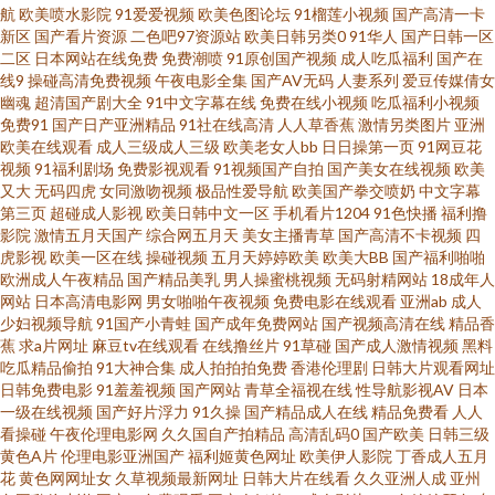
航
欧美喷水影院
91爱爱视频
欧美色图论坛
91榴莲小视频
国产高清一卡
吧 国产精品色鬼久久 91人人超碰欧美 久久不卡网站 91porn蝌蚪 超碰东京热
新区
国产看片资源
二色吧97资源站
欧美日韩另类0
91华人
国产日韩一区
二区
日本网站在线免费
免费潮喷
91原创国产视频
成人吃瓜福利
国产在
老师 中文字幕的91 国产精品久久一区 午夜神马福利社 草莓视频在线免费观
线9
操碰高清免费视频
午夜电影全集
国产AV无码
人妻系列
爱豆传媒倩女
幽魂
超清国产剧大全
91中文字幕在线
免费在线小视频
吃瓜福利小视频
免费91
国产日产亚洲精品
91社在线高清
人人草香蕉
激情另类图片
亚洲
看 91看片免费看 黄网在线观看网站大全 伊人久网 操人91 四虎影音 91污污在
欧美在线观看
成人三级成人三级
欧美老女人bb
日日操第一页
91网豆花
视频
91福利剧场
免费影视观看
91视频国产自拍
国产美女在线视频
欧美
線視頻觀看 欧美A片色图 91极品福利 国产久草资源站 中文无码日韩欧 福利
又大
无码四虎
女同激吻视频
极品性爱导航
欧美国产拳交喷奶
中文字幕
第三页
超碰成人影视
欧美日韩中文一区
手机看片1204
91色快播
福利撸
影院
激情五月天国产
综合网五月天
美女主播青草
国产高清不卡视频
四
av久久 日韩无码欧美高清 91视频最新地址 色色欧美日韩综合 97視頻資源共
虎影视
欧美一区在线
操碰视频
五月天婷婷欧美
欧美大BB
国产福利啪啪
欧洲成人午夜精品
国产精品美乳
男人操蜜桃视频
无码射精网站
18成年人
享 免费三级阿片V一二三 91黄色探花视频 五月天午夜网 爱豆视频在线观看免
网站
日本高清电影网
男女啪啪午夜视频
免费电影在线观看
亚洲ab
成人
少妇视频导航
91国产小青蛙
国产成年免费网站
国产视频高清在线
精品香
蕉
求a片网址
麻豆tv在线观看
在线撸丝片
91草碰
国产成人激情视频
黑料
费 福利姬自拍网 av在线黑料网站 九一看片 午夜福利视频站 91性站 91传媒网
吃瓜精品偷拍
91大神合集
成人拍拍拍免费
香港伦理剧
日韩大片观看网址
日韩免费电影
91羞羞视频
国产网站
青草全福视在线
性导航影视AV
日本
站在线观看 成人精品国产 91成人网站 超碰在线91人人操 91九色在线播放 亚
一级在线视频
国产好片浮力
91久操
国产精品成人在线
精品免费看
人人
看操碰
午夜伦理电影网
久久国自产拍精品
高清乱码0
国产欧美
日韩三级
黄色A片
伦理电影亚洲国产
福利姬黄色网址
欧美伊人影院
丁香成人五月
洲变态欧美另类精品 人人射成人av 色哟哟欧美专区 91白丝白虎萝莉 91已拍
花
黄色网网址女
久草视频最新网址
日韩大片在线看
久久亚洲人成
亚州