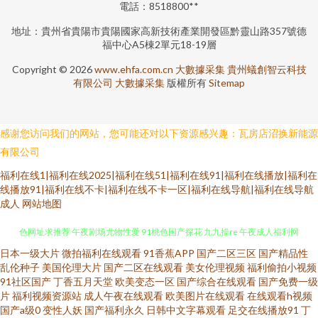
電話：8518800**
地址：貴州省貴陽市貴陽國家高新技術產業開發區黔靈山路357號德
福中心A5棟2單元18-19層
Copyright © 2026
www.ehfa.com.cn
大數據采集
貴州蟻創智云科技
有限公司
大數據采集
版權所有
Sitemap
感谢您访问我们的网站，您可能还对以下资源感兴趣：瓦房店沼换新能源
有限公司
福利在线1|福利在线2025|福利在线51|福利在线91|福利在线播放|福利在
线播放91|福利在线不卡|福利在线不卡一区|福利在线导航|福利在线导航
成人
网站地图
日本一级大片
微拍福利在线观看
91香蕉APP
国产二区三区
国产精品性
在线视频第一页 91性免费视频 亚码精品国产精 91视频国产熟女 成人国产 黄
乱伦种子
美国伦理大片
国产二区在线观看
美女伦理视频
福利偷拍小视频
91社区国产
丁香五月天堂
欧美变态一区
国产综合在线观看
国产免费一级
色网址求推荐 午夜剧场尤物性爱 91桃色国产探花 九九操re 午夜成人福利网
片
福利视频资源站
成人午夜在线观看
欧美图片在线观看
在线观看h视频
国产a级0
变性人妖
国产福利永久
日韩中文字幕观看
足交在线播放91
丁