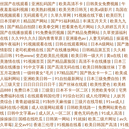
丝国产在线观看
|
亚洲乱码国产
|
欧美高清不卡
|
日韩美女免费视频
|
午
夜羞羞福利视频
|
欧美熟妇视频
|
欧美另类日韩无
|
欧美a级影片
|
岛国在
线视频观看
|
无码观看毛片
|
久草久草网
|
91视频在线下载
|
欧美巨乳
|
日本淫秽片
|
精品国产网站
|
国产91福利精品
|
丰满五月天天
|
欧美九九
热
|
国产精品自拍阴
|
欧美拳交网
|
想看黄色毛片网站
|
久久婷婷五月天
|
国产在线播放观看
|
91免费肏屄视频
|
国产精品免费网站
|
久草资源福利
在线
|
久久99久久久
|
国内青青草原
|
亚洲最色av
|
人妻无码精品
|
操逼视
频午夜福利
|
91视频观看在线
|
日韩在线观看网站
|
日本A级网站
|
国产激
情影院
|
老司机蜜桃在线
|
国产在线播放网站
|
日韩精品第五页
|
久久精
品日韩
|
91色www
|
变态欧美乱伦视频
|
欧美日韩一级大片
|
黄α在线
|
欧
美激情在线
|
91视频首页
|
国产精品露脸国
|
高清不卡在线播放
|
日本三
级在线播放
|
91中文字幕
|
国产高清无码在线
|
欧美日韩制服丝袜
|
丁香
五月花激情
|
一级特黄女*毛片
|
97精品国产
|
国产熟女卡一卡二
|
欧美成
人福利网站
|
亚洲欧美日韩一
|
91自拍最新网址
|
日本三级免费自拍
|
男
人三级天堂
|
日日日日日日日干
|
国产丝袜在线观
|
欧美性爱色
|
欧美精
品888
|
免费日本三级
|
三级亚
|
日本不卡一区二区
|
另类欧美专区
|
宅男
免费福利在线
|
在线观看韩国伦理
|
91综合社区
|
成人伦理网址
|
人妖另
类综合
|
青青超碰探花
|
91制作天麻传媒
|
三级片在线导航
|
91se成人
|
福利在线小视频
|
成人动漫网站观看
|
日韩欧美线路一
|
免费网站黄色在
线
|
日韩中文字幕av
|
成人区人一区二区
|
黄色无码色色
|
91成人高清
|
操操操日
|
国模在线吃瓜
|
日韩第一网站
|
91就操
|
欧美二级片网址
|
av久
久草莓
|
足交av91
|
香港三伦理
|
91视频在线看
|
欧美日韩国产高清
|
91视