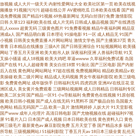
放视频
成人大片一级天天
内射性爱网址大全
欧美社区第一页
欧美在线视
频播放
91视频污污污
超碰在线公开
AV蜜桃吃瓜
日本欧美在线看
国产精
选免费视频
国产精品91视频
69热最新网址
无码白丝强行免费
激情影院
日韩
久草123
福利欧美在线
成人片无码
日韩成人极品视频
国产在线诱惑
乱人xxxxx
超黄无码
三级黄色图片
91免费看视频
精品午夜福利网
精品亚
洲成a人
国产精品萌白酱
日本理论
91操电影
91一区
成人精品无
91国产
小视频
日韩美女免费直播
A片网站网址
激情文学色
国产主播第37页
青久
青青
日本精品在线播放
三级A片
国产日韩亚洲综合
91短视频网站
欧美骚
网站
丁香五月天亚洲
欧美大粗吊人妖
深夜福利亚洲
人兽福利导航
91叉
叉操小骚逼
成人18视频
欧美大鸡吧
草逼wwww
久草福利免费试看
岛国
国产在线
91人人超碰青青
美女白丝18禁
91肏比
国产三区电影
国产内射
后入在线
黄色网址网站网址
97超在线视
免费视频网站
精品欧美精品v
欧
美操碰
欧美二级片网址
精品成人无码视频
男女午夜福利影院
欧美三级电
影
免费黄色网址
成年版快手
日韩福利无码
四虎四房
亚洲AV在线豆花
亚
洲区成人
美女黄片免费观看
三级网站视频网
成人日韩精品
日韩福利专区
欧美二区女同
国产精品一区91
小x导航福利
免费黄色在线视频
91原创视
频
欧美日韩小视频
国产成人在线无码
91黑料不
国产极品自拍
岛国最大
色网站
精品无码国产二品
欧美一及片
激情网婷婷
人妖大片
91天堂影视
国产www
成年人伦理片
高清日韩电影
国产尤物视频在线
超碰福利97视
屏
91看片入口
日本国产成人视频
日本日韩欧美在线
黄色资料入口
黄色
网三级毛片
最新黄色av
麻豆影院免费
五月天堂丁香
国产精品水多
福利
所导航
三级视频网站J
51福利影院
丁香五月天av
18日本三级全黄
乱伦天