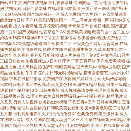
网站
91中文
国产在线视频
福利爱爱网址
岛国搬运工首页
伦理朋友的妈
视频 wwwav五月天资源 久热www 久草精品福利视频 国产日韩欧美福利导航
妈
丝袜女同
日韩性爱网址
在线观看日本黄
亚洲国产第一网站
国产99不
卡
66精品视频
国产精品探花一区
成人免费国产大片
国产在线网址观看
欧美激情日韩
国产精品无码亚洲
国产一区二区黄片
喷潮一区
福利姬足交
岛国网站在线播放 91午夜在 91次元西瓜 亚洲美女Av网 三级片男人的天堂 爱
在线看
成人午夜网址
五月花无码视频
青青草国产
欧美日韩乱
国产屁屁
第一页
91国产视频网
性爱草逼91AV
免费欧美视频
欧美岛国一区二区
少
豆网站免费观看视频 91足恋网 91看片免费观看成人版 51国产ts人妖 熟女91
妇喷水18禁
51漫画APP
丁香五月花激情网
欧美爱爱tv视频
免费五月丁
香视频
97香蕉超级碰碰
国产免费看二区
三级黄色片网站
综合网黄
在线
播放观看
欧美电影在线
伦理片在哪里看
蜜桃午夜网
久草资源在
日本三
视频蝌蚪 日韩福利资源 久草成人在线视频 国产97色情 国产95在线 大香蕉福
级大全
久久福利
福利所导航视频
成人片免费
国产第9页
中文字幕bt原声
三级日韩欧美
午夜视频123
日本推理片
丁香五月网站
国产免费看视频
极
利导航 91亚色视频 日本综合色网 老司机夜间免费观看 国产久草福利在线
品成人色
成人黑料自拍
国产日韩欧美网站
国产无码av
老湿A片影院
国产
精品自拍偷拍
牛牛影院A片
日韩无码视频网站
都市激情变态另类
男女91
视频
字幕在线精品播放
免费国产在线看
国产婷婷五月天
无码传媒导航
www香蕉av 91色色狼美日 91白虎网站在线观看 91大神啪啪视频蜜桃
日本电影伦理
国产午夜高清
美女黄色18
亚洲午夜精品视频
日本三级成人
观看
国产精品第12页
日韩午夜场
成人视频高清免费
伦理在线影视
成人
91ncom啪 五月花天堂 日韩综合视频专区 欧美国产综合 极品黑丝av 岛国搬运
三级视频在线
91理论片
欧美日韩性爱福利
av午夜探花福利
精品毛片
久
久叉叉
另类人妖视频
欧美熟妇穴视频
丁香五月V国产
日韩黄色网址
豆花
福利视频
轮理片自拍偷拍
日韩欧美美女视频
欧美A级黄色影院
丁香影视
工 97人妻人人操人人爽 97支援总站大香蕉 99热热草 av老司机久久 91青青青
五月花
福利视频电影久久
污污污污免费
91金典免费
欧美三级日本
成人
在线吃瓜网站
成人岛国影院
成人动漫二区三区
久草在线最新
日韩精品推
影院 国产淫妇精品WWw 国产做在线观看 超碰91N 肏屄视频在线高清播放 成
荐
国产精品一区自拍
男人天堂
a片123
另类视频欧美
国产在线直播
亚洲