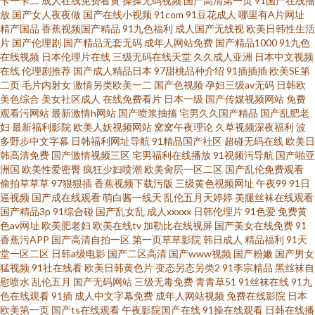
卡一卡二
成人在线免费看黄
操操无码视频
国产高清第一页
91国产在线播
放
国产女人夜夜做
国产在线小视频
91com
91豆花成人
哪里有A片网址
人不卡一区 草91在线 99国产在线精品 丰满熟女一区二区三区 黑丝美女巨乳
精产国品
香蕉视频国产精品
91九色福利
成人国产无线视
欧美日韩性生活
片
国产伦理剧
国产精品无套无码
成年人网站免费
国产精品1000
91九色
国产青春操Av在线 欧日韩美精品四区 久久嫩草精品视频 国产在线播放ww福
在线视频
日本伦理片在线
三级无码在线天堂
久久成人亚洲
日本中文视频
在线
伦理剧推荐
国产成人精品日本
97甜桃品种介绍
91插插插
欧美SE第
二页
毛片内射女
激情另类欧美一二
国产色视频
孕妇三级av无码
日韩欧
利 国产59页 成人毛片基地 97在线久久 91视屏在现看 91国在线视频 在线看A
美色综合
美女社区成人
在线免费看片
日本一级
国产传媒视频网站
免费
观看污网站
最新激情h网站
国产喷浆抽搐
宅男久久国产精品
国产乱肥老
片网址 亚欧色图自拍 天堂素人搭讪 人人色超碰 色涩叉蜜桃 精品精品精品精
妇
最新福利影院
欧美人妖视频网站
窝窝午夜理论
久草视频深夜福利
波
多野步中文字幕
日韩福利网址导航
91精品国产社区
超碰无码在线
欧美日
韩高清免费
国产激情视频三区
宅男福利在线播放
91视频污导航
国产啪亚
品 另类网址 九草社区 极品美女精品 国产精品成人区精品 成人蜜桃网站 91在
洲国
欧美性爱密臀
疯狂少妇喷潮
欧美肏屄一区二区
国产乱伦免费观看
偷拍草草草
97狠狠插
香蕉视频下载污版
三级黄色视频网址
午夜99
91日
线观看一起草 91视频网站在线免费观看 91麻豆视屏 91福利网址导航 综合性
逼视频
国产成在线观看
萌白酱一线天
乱伦五月天婷婷
美腿丝袜在线观看
国产精品3p
91综合碰
国产乱女乱
成人xxxxx
日韩伦理片
91色爱
免费黄
色av网址
欧美肥老妇
欧美在线tv
加勒比在线视屏
国产美女在线免费
91
爱网 伊人大香久久网 亚洲美女丝袜足交 少妇一区二区在线 日本A电影 欧美网
香蕉污APP
国产高清自拍一区
第一页草草影院
韩日成人
精品福利
91天
堂一区二区
日韩a级电影
国产二区高清
国产www视频
国产粉嫩
国产男女
站
猛视频
91社在线看
欧美日韩黄色片
变态另态另类2
91李宗精品
黑丝袜自
慰喷水
乱伦五月
国产无码网站
三级无毒免费
青青草51
91丝袜在线
91九
色在线观看
91插
成人中文字幕免费
成年人网站视频
免费在线影院
日本
欧美第一页
国产ts在线观看
午夜影院国产在线
91操在线观看
日韩在线播