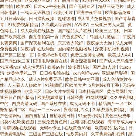
新在线视频
|
欧美精品三级
|
国产高清三级
|
欧美性受XXXX
|
自拍欧美色
图自拍
|
欧美2区
|
日本ww午夜色视
|
国产无码专区
|
精品三级毛片
|
成人
日韩电影
|
一线天无码视频
|
欧美小h片
|
亚洲午夜经典
|
欧美极品免费
|
五月日韩影院
|
日日撸夜夜操
|
超碰级碰
|
成人看片免费视频
|
国产青草青
青
|
91免费视频精品
|
久久成人综合网
|
AV99V
|
三级亚洲男人天堂
|
黄
色网毛片
|
成人欧美在线播放
|
国产精品大片在线
|
欧美三区福利
|
日本
国产欧美在线
|
自拍偷拍第一页
|
黄色免费A片
|
岛国大片搬运工
|
午夜男
女爽爽爽
|
国产深夜福利在线
|
东京热大轮奸
|
夜夜操天天操
|
成人无码
免费视频
|
深夜福利在线导航
|
国内精品视频播放
|
深夜手机福利视频
|
国产第二区第一页
|
你懂得福利影院
|
免费玉足脚交视频
|
欧美成人AA
|
国产老妇女二区
|
国语电影免费在线
|
男女深夜福利
|
国产成人无码免费
|
91直播nba
|
成人性无码
|
欧美aⅴ片
|
波多野结衣
|
国产成a人片
|
91app
污
|
欧美性爱第二页
|
日日撸影院在线
|
com色吧www
|
亚洲精品影视
|
国
产精品热久久
|
成人A片免费无码
|
欧美日韩中文亚洲
|
成人色情黄片在
线
|
人人看人人摸欧美
|
91视频吧
|
区欧美大片
|
5月婷婷6月丁香
|
无码在
线视频播放
|
欧美三区
|
日韩大片在线看
|
日本精品四区
|
黄色网网址女
|
亚洲日产国产极品
|
欧美视频播放
|
日韩经典
|
91网站视频
|
久久午夜福利
中的
|
四虎高清无码
|
国产系列在线
|
成人无码不卡
|
精品国产一区二区
|
微拍福利二区
|
精品一二三www
|
夜晚福利久久
|
久草资源免费福利
|
国
产色情网站
|
国内自拍乱
|
自拍欧美日韩
|
91爱爱+网站
|
黄色三级成年
|
另类小说欧美色图
|
三级免费黄色网
|
亚洲福利在线观看
|
青青草成人app
|
高清视频在线观看
|
无码av专区
|
在线黄色AV看
|
欧美精品1区2区
|
日
韩免费电影网
|
三级国产三级在线
|
性欧美内射
|
久草免费福利视频
|
黑