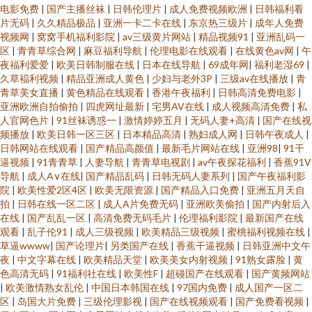
电影免费
|
国产主播丝袜
|
日韩伦理片
|
成人免费视频欧洲
|
日韩福利看
片无码
|
久久精品极品
|
亚洲一卡二卡在线
|
东京热三级片
|
成年人免费
视频网
|
窝窝手机福利影院
|
av三级黄片网站
|
精品视频91
|
亚洲乱码一
区
|
青青草综合网
|
麻豆福利导航
|
伦理电影在线观看
|
在线黄色av网
|
午
夜福利爱爱
|
欧美日韩制服在线
|
日本在线导航
|
69成年网
|
福利老湿69
|
久草褔利视频
|
精品亚洲成人黄色
|
少妇与老外3P
|
三级av在线播放
|
青
青草美女直播
|
黄色精品在线观看
|
香港午夜福利
|
日韩高清免费电影
|
亚洲欧洲自拍偷拍
|
四虎网址最新
|
宅男AV在线
|
成人视频高清免费
|
私
人官网色片
|
91丝袜诱惑一
|
激情婷婷五月
|
无码人妻+高清
|
国产在线视
频播放
|
欧美日韩一区三区
|
日本精品高清
|
熟妇成人网
|
日韩午夜成人
|
日韩网站在线观看
|
国产精品高颜值
|
最新毛片网站在线
|
亚洲98
|
91干
逼视频
|
91青青草
|
人妻导航
|
青青草电视剧
|
av午夜探花福利
|
香蕉91V
导航
|
成人A∨在线
|
国产精品乱码
|
日韩无码人妻系列
|
国产午夜福利影
院
|
欧美性爱2区4区
|
欧美无限资源
|
国产精品入口免费
|
亚洲五月天自
拍
|
日韩在线一区二区
|
成人A片免费无码
|
亚洲欧美偷拍
|
国产内射后入
在线
|
国产乱乱一区
|
高清免费无码毛片
|
伦理福利影院
|
最新国产在线
观看
|
乱子伦91
|
成人三级视频
|
欧美精品三级视频
|
蜜桃福利视频在线
|
草逼wwww
|
国产论理片
|
另类国产在线
|
香蕉干逼视频
|
日韩亚洲中文午
夜
|
中文字幕在线
|
欧美精品天堂
|
欧美美女内射视频
|
91熟女露脸
|
黄
色高清无码
|
91福利社在线
|
欧美性F
|
超碰国产在线观看
|
国产黄频网站
|
欧美激情熟女乱伦
|
中国日本韩国在线
|
97国内免费
|
成人国产一区二
区
|
岛国大片免费
|
三级伦理影视
|
国产在线视频观看
|
国产免费看视频
|