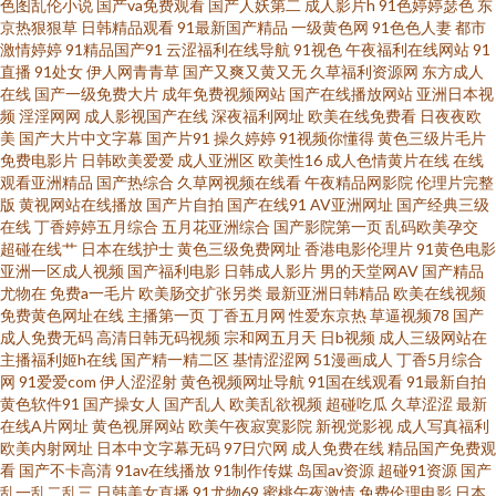
色图乱伦小说
国产va免费观看
国产人妖第二
成人影片h
91色婷婷瑟色
东
视频 婷婷精品大综合网 91在线鲁 影音先锋日韩av 另类美日韩 91韩剧网最新
京热狠狠草
日韩精品观看
91最新国产精品
一级黄色网
91色色人妻
都市
激情婷婷
91精品国产91
云涩福利在线导航
91视色
午夜福利在线网站
91
直播
91处女
伊人网青青草
国产又爽又黄又无
久草福利资源网
东方成人
韩剧在线看 香蕉视频很黄 欧美第二页午夜 国a区导航 91洮色下载 伊人久久艹
在线
国产一级免费大片
成年免费视频网站
国产在线播放网站
亚洲日本视
频
淫淫网网
成人影视国产在线
深夜福利网址
欧美在线免费看
日夜夜欧
日本阿v手机在线 国产精品久久国产 成人在线网站 91视频在线豆花 91com黑
美
国产大片中文字幕
国产片91
操久婷婷
91视频你懂得
黄色三级片毛片
免费电影片
日韩欧美爱爱
成人亚洲区
欧美性16
成人色情黄片在线
在线
观看亚洲精品
国产热综合
久草网视频在线看
午夜精品网影院
伦理片完整
丝 青青草原影院 国产精品二区三区 97成人资源总战 91豆花网页版 婷婷日韩
版
黄视网站在线播放
国产片自拍
国产在线91
AV亚洲网址
国产经典三级
在线
丁香婷婷五月综合
五月花亚洲综合
国产影院第一页
乱码欧美孕交
一区二区 久久国产精品福利色欲 海角av 白洁高校长 91国视频在线观看 性欧
超碰在线艹
日本在线护士
黄色三级免费网址
香港电影伦理片
91黄色电影
亚洲一区成人视频
国产福利电影
日韩成人影片
男的天堂网AV
国产精品
尤物在
免费a一毛片
欧美肠交扩张另类
最新亚洲日韩精品
欧美在线视频
美第二页 欧美伦15P 国产91av你懂的 91免费在线看 午夜色婷婷网 91n免费
免费黄色网址在线
主播第一页
丁香五月网
性爱东京热
草逼视频78
国产
成人免费无码
高清日韩无码视频
宗和网五月天
日b视频
成人三级网站在
在线视频 一本道AV性爱无码 深爱的激情网 欧美日韩成人综合视频 国产ts视
主播福利姬h在线
国产精一精二区
基情涩涩网
51漫画成人
丁香5月综合
网
91爱爱com
伊人涩涩射
黄色视频网址导航
91国在线观看
91最新自拍
黄色软件91
国产操女人
国产乱人
欧美乱欲视频
超碰吃瓜
久草涩涩
最新
频在线播放 91秀秀秀视频 91成人在线免费视频 日美欧韩另类 欧美精品久久
在线A片网址
黄色视屏网站
欧美午夜寂寞影院
新视觉影视
成人写真福利
欧美内射网址
日本中文字幕无码
97日穴网
成人免费在线
精品国产免费观
99久久 久久的插口免费的视频 肏屄精品一区二区 91麻豆福利午夜 先锋影音
看
国产不卡高清
91av在线播放
91制作传媒
岛国av资源
超碰91资源
国产
乱一乱二乱三
日韩美女直播
91尤物69
蜜桃午夜激情
免费伦理电影
日本