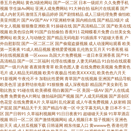
香五月色网站
黄色3级抢网站
国产一区二区
日本一级婬片
久久免费手机
av极品女神在线观看 欧美一区二区高潮喷水 91黑丝美女在线诱惑观看 韩日
视频
学生妹Av网站
亚洲人成免费网站
91大神自拍
福利片在线观看
国产
成人内射无码
激情五月极品婷婷
国产剧情精品
成人三级伦理免费
偷怕欧
操B 51视频在线观看 成人巨网站 日本免费天堂久久 91网站永久免费看 黑丝
美亚州图片
国产AV国产AV
97亚洲精华液
国内精自线
国产精品3级片
成
年女人视频
狠狠撸亚洲欧美
91操碰在线
国产高清精品二区
国产欧美在线
视频
欧美色综合网
91国产自拍偷拍
香蕉911
花蝴蝶看片免费
白丝美女免
被入 先锋影音av第一页 91在线免费白丝 麻豆精品视频在线 91com黑丝 大香
费网站
欧美女人与动物交
国产精品无码电影
91插插库
97超碰大香蕉
户
外自慰影院
国产一区二区二区
国产偷窥盗摄视频
成人动漫网站观看
欧美
蕉导航 日韩操B视频 91网页在线观看 久热精品婷婷 性爱VA欧美 日韩毛毛片
第一页夜夜
91成人精品视频
蜜桃爱爱视频
乱伦熟女五月天
91香蕉视
福
利在线视频直播
一区xxxxx
岛国大片免费视频
一道日本亚洲香蕉
国产91
高清精品
国产一区二区福利
伦理在线播放
人妻无码精品
91自拍在线观看
wwwsss黄色视频 日韩不卡五区 91豆花在线观看免费 国产精品国产精品 五月
国产一级片内射
夜夜骑青青草
欧美色图人妻
在线免费欧美视频
免费黄色
毛片
成人精品无码视频
欧美午夜极品
性欧美ⅩⅩⅩⅩ乱
欧美色色六月天
天婷婷四房间激情 91亚洲色图在线 久草中文在线 性女精品 91视频在线观看
91影视网
午夜伦不卡
加勒比性爱网
青草国产在线视频
亚洲国产精品导航
欧美色淫
波多野结依电影
91狠狠撸
成人深夜电影
精品国产美女剃毛
加
勒比熟女
91碰在线
欧美裸模
萌白酱国产一区
美国一级AV
国产人在线成
网 男人天堂网9998 影音先锋中文字幕av 超碰91色导航 青娱乐99青草 91久
免费
免费黄色A片网址
微拍福利国产视频
国产人成无码视频
国产原创区
色花堂
在线免费黄A片
久草福利
乱伦家庭
成人午夜免费视频
人妖射精
国
久乱子伦 国产22页 色九九国产 91精品国产99久久 国国国国产在线精品 婷婷
产屁屁
国产精品天干天
国产精品午夜一区
中文字幕无码人妻
日本不卡二
区
国产日韩91
久草福利视频网
91日日夜夜91
超碰碰天天操
91草草酒店
视频
韩日一区二区
国产激情视频网站
成人视频日本
茄子视频污
亚洲色
激情五月天小说 91夜剧场 黄色片视频网站欧美 先锋影音资源女人网 91五月
欲天天
成人丝瓜视频下载
日韩逼网
精东传媒入口
黄wwww色
香港伦理