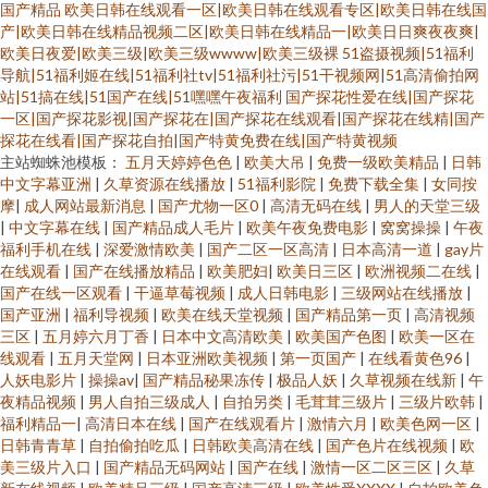
国产精品
欧美日韩在线观看一区|欧美日韩在线观看专区|欧美日韩在线国
产|欧美日韩在线精品视频二区|欧美日韩在线精品一|欧美日日爽夜夜爽|
欧美日夜爱|欧美三级|欧美三级wwww|欧美三级裸
51盗摄视频|51福利
导航|51福利姬在线|51福利社tv|51福利社污|51干视频网|51高清偷拍网
站|51搞在线|51国产在线|51嘿嘿午夜福利
国产探花性爱在线|国产探花
一区|国产探花影视|国产探花在|国产探花在线观看|国产探花在线精|国产
探花在线看|国产探花自拍|国产特黄免费在线|国产特黄视频
主站蜘蛛池模板：
五月天婷婷色色
|
欧美大吊
|
免费一级欧美精品
|
日韩
中文字幕亚洲
|
久草资源在线播放
|
51福利影院
|
免费下载全集
|
女同按
摩
|
成人网站最新消息
|
国产尤物一区0
|
高清无码在线
|
男人的天堂三级
|
中文字幕在线
|
国产精品成人毛片
|
欧美午夜免费电影
|
窝窝操操
|
午夜
福利手机在线
|
深爱激情欧美
|
国产二区一区高清
|
日本高清一道
|
gay片
在线观看
|
国产在线播放精品
|
欧美肥妇
|
欧美日三区
|
欧洲视频二在线
|
国产在线一区观看
|
干逼草莓视频
|
成人日韩电影
|
三级网站在线播放
|
国产亚洲
|
福利导视频
|
欧美在线天堂视频
|
国产精品第一页
|
高清视频
三区
|
五月婷六月丁香
|
日本中文高清欧美
|
欧美国产色图
|
欧美一区在
线观看
|
五月天堂网
|
日本亚洲欧美视频
|
第一页国产
|
在线看黄色96
|
人妖电影片
|
操操av
|
国产精品秘果冻传
|
极品人妖
|
久草视频在线新
|
午
夜精品视频
|
男人自拍三级成人
|
自拍另类
|
毛茸茸三级片
|
三级片欧韩
|
福利精品一
|
高清日本在线
|
国产在线观看片
|
激情六月
|
欧美色网一区
|
日韩青青草
|
自拍偷拍吃瓜
|
日韩欧美高清在线
|
国产色片在线视频
|
欧
美三级片入口
|
国产精品无码网站
|
国产在线
|
激情一区二区三区
|
久草