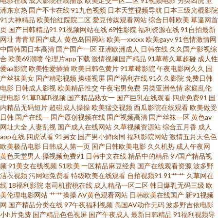
电影在线
成人影院在线播放
欧美足交一区二区
91视频电影
另类四虎
亚
天超碰 久久黄色天堂网 日韩av视频 国产AV老师 人人看导航第一站 91啦中文
洲东京热
国产不卡在线
91九色视频
日本天堂视频导航
日本三级光棍影院
91大神精品
欧美怡红院院二区
爱豆传媒观看网站
综合日韩欧美
草逼网首
页
国产日韩精品91
91视频网站在线
69性影院
福利资源在线
91自拍最新
在线伦 国产精品一不卡 亚洲AV福利 91网站直接观看 精品午夜 91成人在线免
网址
青青草国产成人
黄色岛国网站
欧美一xxxxx
欧美gayv
91色情激情网
中国韩国日本高清
国产国产一区
亚洲欧洲成人
日韩在线
久久国产影视综
费视频 国产高清二区 天天艹老妇 91网站直接看 男人天堂A片 91刺激在线视
合
欧美69潮喷
伦理片app下载
激情视频国产精品
91草莓久草超碰
成人性
爱aa影院
欧美性爱插插
欧美日韩色黄片
91草莓影院
午夜电影网久久
国
产丝袜美女
国产精彩视频
操碰视屏
国产福利在线
91久久影院
免费日韩
频 黄污网址在线观看下载 亚州九十一区 99草免费视频 老湿机午夜无码视频
电影
日韩成人影视
欧美精品性交
午夜宅男免费
另类亚洲色情
家庭乱伦
理电影
91草B草B视频
国产精品熟女一
国产巨乳在线观看
四虎免费91
国
91精品国产白丝袜 国内精品tp天堂 无码中文字幕日韩专区 成人PH免费看片
内精品无码短片
超碰成人操操
欧美猛交视频
西瓜影院在线观看
欧美做受
日韩
国产在线一
国产原创视频在线
国产视频高清
国产丝袜一区
黄色av
网址大全
人妻乱视
国产成人在线网站
久草视频资源站
综合五月香
成人
入口 日韩三级网址 91丝袜传媒视频网站 精品丰满熟妇人妻一区 俺去y俺去 人
app在线
四虎试看
91男女
国产男小鲜肉同
福利影院网站
激情五月天色色
欧美极品电影
日韩成人第一页
国产日韩欧美电影
久久机热
成人午夜网
人干国产 91大神h在线免费 国产黄色免费区 51精品在线观看 东京热导航 首
黄色天堂男人
操视频免费91
日韩中文在线
精品中的精品
97国产精品视
频
91美女在线视频
51欧美
一区精品麻豆经典
国产在线观看资源
波多野
洁衣视频
污网站免费看
特级欧美在线观看
自拍视频91
91艹艹
久草网在
页成人免费入口 91视频第一页 五月天色色乳 91在线视频合集 论理在线 91re
线
18福利影院
老司机蜜桃在线
成人精品一区二区
韩日爆乳无码三级
欧
美伦理电影网站
艹艹操操
AV黄色观看网站
日韩欧美在线国产
新91视频
伊人 成人超碰艹 欧洲无码视频123 91在线观看玖玖 蜜桃精品网 91福利导航
网
国产精品分类在线
97午夜福利视频
岛国AV动作无码
波多野吉依电影
小h片免费
国产精品色色视屏
国产午夜成人
最新日韩精品
91福利视频导