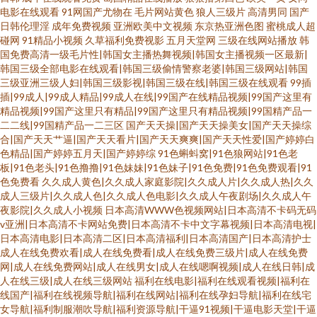
电影在线观看
91网国产尤物在
毛片网站黄色
狼人三级片
高清男同
国产
日韩伦理淫
成年免费视频
亚洲欧美中文视频
东京热亚洲色图
蜜桃成人超
碰网
91精品小视频
久草福利免费视影
五月天堂网
三级在线网站播放
韩
国免费高清一级毛片性|韩国女主播热舞视频|韩国女主播视频一区最新|
韩国三级全部电影在线观看|韩国三级偷情警察老婆|韩国三级网站|韩国
三级亚洲三级人妇|韩国三级影视|韩国三级在线|韩国三级在线观看
99插
插|99成人|99成人精品|99成人在线|99国产在线精品视频|99国产这里有
精品视频|99国产这里只有精品|99国产这里只有精品视频|99国精产品一
二二线|99国精产品一二三区
国产天天操|国产天天操美女|国产天天操综
合|国产天天艹逼|国产天天看片|国产天天爽爽|国产天天性爱|国产婷婷白
色精品|国产婷婷五月天|国产婷婷综
91色蝌蚪窝|91色狼网站|91色老
板|91色老头|91色撸撸|91色妹妹|91色妹子|91色免费|91色免费观看|91
色免费看
久久成人黄色|久久成人家庭影院|久久成人片|久久成人热|久久
成人三级片|久久成人色|久久成人色电影|久久成人午夜剧场|久久成人午
夜影院|久久成人小视频
日本高清WWW色视频网站|日本高清不卡码无码
v亚洲|日本高清不卡网站免费|日本高清不卡中文字幕视频|日本高清电视|
日本高清电影|日本高清二区|日本高清福利|日本高清国产|日本高清护士
成人在线免费欢看|成人在线免费看|成人在线免费三级片|成人在线免费
网|成人在线免费网站|成人在线男女|成人在线嗯啊视频|成人在线日韩|成
人在线三级|成人在线三级网站
福利在线电影|福利在线观看视频|福利在
线国产|福利在线视频导航|福利在线网站|福利在线孕妇导航|福利在线宅
女导航|福利制服潮吹导航|福利资源导航|干逼91视频|干逼电影天堂|干逼