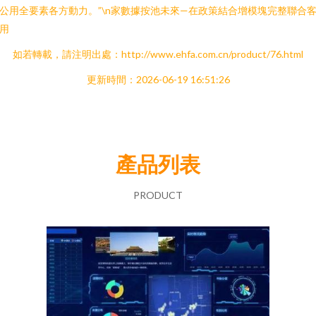
公用全要素各方動力。”\n家數據按池未來—在政策結合增模塊完整聯合
用
如若轉載，請注明出處：http://www.ehfa.com.cn/product/76.html
更新時間：2026-06-19 16:51:26
產品列表
PRODUCT