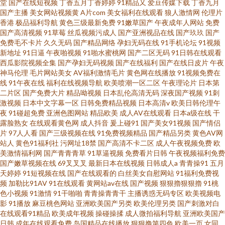
堂
国产在线短视频
丁香五月丁香婷婷
91精品又
爱豆传媒下载
丁香九月
国产主播
美女网站视频黄
A片com
美女福利在线观看
狼人激情网
伦理片
香港
极品福利导航
黄色三级最新免费
91嫩草国产
午夜成年人网站
免费
国产高清视频
91草莓
丝瓜视频污成人
国产亚洲视品在线
国产玖玖
国产
免费毛不卡片
久久无码
国产精品网络
孕妇无码在线
91手机论坛
91视频
新地址
91日逼
午夜啪视频
91啪水蜜桃网
国产二区无码
91日韩在线观看
西瓜影院视频全集
国产孕妇无码视频
国产在线福利
国产在线日皮片
午夜
神马伦理
毛片网站美女
AV福利激情毛片
黄色网在线播放
91视频免费在
线
91午夜在线
福利在线视频导航
欧美喷潮一区二区
午夜理论片
日本第
二片区
国产免费大片
精品呦视频
日本乱伦高清无码
深夜国产视频
91刺
激视频
日本中文字幕一区
日韩免费精品视频
日本高清v
欧美日韩伦理午
夜
91碰超免费
亚洲色图网站
精品欧美
成人AV在线观看
日本a级在线
干
露脸熟女
在线观看黄色网
成人抖音
爰上碰91
国产美女91视频
国产情侣
片
97人人看
国产三级视频在线
91免费视频精品
国产精品另类
黄色AV网
站人
黄色91福利社
污网址18禁
国产高清不卡二区
成人午夜视频免费
欧
美激情福利网
国产青青青草
91草逼视频
免费看片日韩
午夜视频福利免费
国产嫩草视频在线
69叉叉叉
最新日本在线视频
日韩成人a
青青操91
五月
天婷婷
91短视频在线
国产在线观看的
白丝美女自慰网站
91福利免费视
频
加勒比91AV
91在线观看
黄网站av在线
国产视频
狠狠擼狠狠擼
91桃
色小视频
91激情
91干啪啪
青青操青青干
主播诱惑无码专区
欧美视频电
影
91播放
麻豆桃色网站
亚洲欧美国产另类
欧美伦理另类
国产刺激对白
在线观看91精品
欧美成年视频
操碰操揉
成人微拍福利导航
亚洲欧美国产
日韩
成年在线观看免费
岛国精品在线播放
狠狠撸第四色
欧美一页
女同