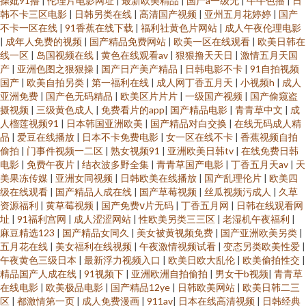
操妣91撸
|
伦理片电影网址
|
最新欧美精品
|
国产a一级无
|
牛牛色播
|
日
韩不卡三区电影
|
日韩另类在线
|
高清国产视频
|
亚州五月花婷婷
|
国产
不卡一区在线
|
91香蕉在线下载
|
福利社黄色片网站
|
成人午夜伦理电影
|
成年人免费的视频
|
国产精品免费网站
|
欧美一区在线观看
|
欧美日韩在
线一区
|
岛国视频在线
|
黄色在线观看av
|
狠狠撸天天日
|
激情五月天国
产
|
亚洲色图之狠狠操
|
国产日产美产精品
|
日韩电影不卡
|
91自拍视频
国产
|
欧美自拍另类
|
第一福利在线
|
成人网丁香五月天
|
小视频h
|
成人
亚洲免费
|
国产色无码精品
|
欧美区片片片
|
一级国产视频
|
国产偷窥盗
摄视频
|
三级黄色成人
|
免费看片的app
|
国产精品电影
|
青青草中文
|
成
人榴莲视频91
|
日本韩国亚洲欧美
|
国产精品对白交换
|
在线无码成人精
品
|
爱豆在线播放
|
日本不卡免费电影
|
女一区在线不卡
|
香蕉视频自拍
偷拍
|
门事件视频一二区
|
熟女视频91
|
亚洲欧美日韩tv
|
在线免费日韩
电影
|
免费午夜片
|
结衣波多野全集
|
青青草国产电影
|
丁香五月天av
|
天
美果冻传媒
|
亚洲女同视频
|
日韩欧美在线播放
|
国产乱理伦片
|
欧美四
级在线观看
|
国产精品人成在线
|
国产草莓视频
|
丝瓜视频污成人
|
久草
资源福利
|
黄草莓视频
|
国产免费ⅴ片无码
|
丁香五月网
|
日韩在线观看网
址
|
91福利宫网
|
成人涩涩网站
|
性欧美另类三三区
|
老湿机午夜福利
|
麻豆精选123
|
国产精品女同久
|
美女被黄视频免费
|
国产亚洲欧美另类
|
五月花在线
|
美女福利在线视频
|
午夜激情视频试看
|
变态另类欧美性爱
|
午夜黄色三级日本
|
最新浮力视频入口
|
欧美日欧大乱伦
|
欧美偷拍性交
|
精品国产人成在线
|
91视频下
|
亚洲欧洲自拍偷拍
|
男女干b视频
|
青青草
在线电影
|
欧美极品电影
|
国产精品12ye
|
日韩欧美网站
|
欧美日韩二三
区
|
都激情第一页
|
成人免费漫画
|
911av
|
日本在线高清视频
|
日韩经典