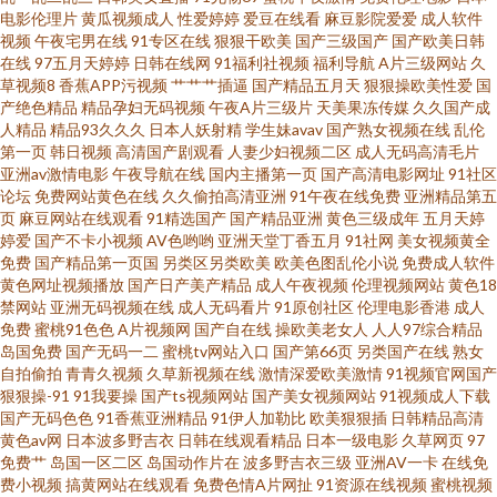
电影伦理片
黄瓜视频成人
性爱婷婷
爱豆在线看
麻豆影院爱爱
成人软件
va日韩有码 免费av在线丝足 国产高潮久久 白洁福利社 91性爱国产 91vv免费
视频
午夜宅男在线
91专区在线
狠狠干欧美
国产三级国产
国产欧美日韩
在线
97五月天婷婷
日韩在线网
91福利社视频
福利导航
A片三级网站
久
视频 午夜剧场两性人与兽 欧洲无码视频123 九一草草 岛国AV一本道加勒比
草视频8
香蕉APP污视频
艹艹艹插逼
国产精品五月天
狠狠操欧美性爱
国
产绝色精品
精品孕妇无码视频
午夜A片三级片
天美果冻传媒
久久国产成
人精品
精品93久久久
日本人妖射精
学生妹avav
国产熟女视频在线
乱伦
91现看网站 91av免费视频 91操操网站 91黄色网页 午夜福利不卡 日韩a级视
第一页
韩日视频
高清国产剧观看
人妻少妇视频二区
成人无码高清毛片
亚洲av激情电影
午夜导航在线
国内主播第一页
国产高清电影网址
91社区
频 玖玖五月 第一福利成人AV导航 久草免费福利视频 成人又粗又大国产 A片
论坛
免费网站黄色在线
久久偷拍高清亚洲
91午夜在线免费
亚洲精品第五
页
麻豆网站在线观看
91精选国产
国产精品亚洲
黄色三级成年
五月天婷
婷爱
国产不卡小视频
AV色哟哟
亚洲天堂丁香五月
91社网
美女视频黄全
小福利 91在线网 91黑料在线导航 五月天色色影院 久热免费在线 高清久久国
免费
国产精品第一页国
另类区另类欧美
欧美色图乱伦小说
免费成人软件
黄色网址视频播放
国产日产美产精品
成人午夜视频
伦理视频网站
黄色18
产 91探花综合国产在线 中文字幕无线 日韩无码成人网 色成人亚洲婷婷亚洲
禁网站
亚洲无码视频在线
成人无码看片
91原创社区
伦理电影香港
成人
免费
蜜桃91色色
A片视频网
国产自在线
操欧美老女人
人人97综合精品
岛国免费
国产无码一二
蜜桃tv网站入口
国产第66页
另类国产在线
熟女
蜜桃视频亚洲专区 美女白絲18禁 黄色视屏av 不卡一期二期 91啦视频网站 伊
自拍偷拍
青青久视频
久草新视频在线
激情深爱欧美激情
91视频官网国产
狠狠操-91
91我要操
国产ts视频网站
国产美女视频网站
91视频成人下载
人性爱大香蕉 日韩成人在线入口 三级片黄色免费看 欧美久久精品久久 激情
国产无码色色
91香蕉亚洲精品
91伊人加勒比
欧美狠狠插
日韩精品高清
黄色av网
日本波多野吉衣
日韩在线观看精品
日本一级电影
久草网页
97
免费艹
岛国一区二区
岛国动作片在
波多野吉衣三级
亚洲AV一卡
在线免
91在线 传媒导航在线 国产做受高潮久久 豆花18在线网页 国产成人日本在线
费小视频
搞黄网站在线观看
免费色情A片网扯
91资源在线视频
蜜桃视频