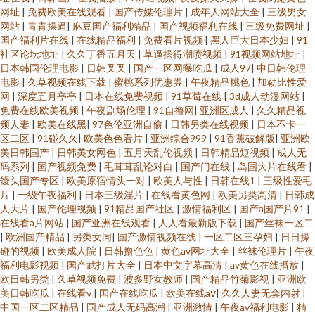
网址
|
免费欧美在线观看
|
国产传媒伦理片
|
成年人网站大全
|
三级男女
网站
|
青青操逼
|
麻豆国产福利精品
|
国产视频福利在线
|
三级免费网址
|
国产福利片在线
|
在线精品福利
|
免费看片视频
|
黑人巨大日本少妇
|
91
社区论坛地址
|
久久丁香五月天
|
草逼操得潮喷视频
|
91视频网站地址
|
日本韩国伦理电影
|
日韩叉叉
|
国产一区网曝吃瓜
|
成人97
|
中日韩伦理
电影
|
久草视频在线下载
|
蜜桃系列优惠券
|
午夜精品桃色
|
加勒比性爱
网
|
深度五月亭亭
|
日本在线免费视频
|
91草莓在线
|
3d成人动漫网站
|
免费在线欧美视频
|
午夜剧场伦理
|
91自撸网
|
亚洲区成人
|
久久精品视
频人妻
|
欧美在线黑
|
97色伦亚洲自偷
|
日韩另类在线视频
|
日本不卡一
区二区
|
91碰久久
|
欧美色色看片
|
亚洲综合999
|
91香蕉破解版
|
亚洲欧
美日韩国产
|
日韩美女网色
|
五月天乱伦视频
|
日韩精品短视频
|
成人无
码系列
|
国产视频免费
|
毛茸茸乱论对白
|
国产门在线
|
岛国大片在线看
|
馒头国产专区
|
欧美原宿情头一对
|
欧美人与性
|
日韩在线1
|
三级性爱毛
片
|
一级午夜福利
|
日本三级淫片
|
在线看黄色网
|
欧美另类高清
|
日韩成
人大片
|
国产伦理视频
|
91精品国产社区
|
激情福利区
|
国产a国产片91
|
在线看a片网站
|
国产亚洲在线观看
|
人人看最新版下载
|
国产丝袜一区二
|
欧洲国产精品
|
另类女同
|
国产激情视频在线
|
一区二区三孕妇
|
日日操
碰的视频
|
欧美成人院
|
日韩撸色色
|
黄色av网址大全
|
丝袜伦理片
|
午夜
福利电影视频
|
国产武打片大全
|
日本中文字幕高清
|
av黄色在线播放
|
欧日韩另类
|
久草视频免费
|
波多野女教师
|
国产精品竹菊影视
|
亚洲欧
美日韩吃瓜
|
在线看v
|
国产在线吃瓜
|
欧美在线aⅴ
|
久久人妻无套内射
|
中国一区二区精品
|
国产成人无码高潮
|
亚洲激情
|
午夜av福利电影
|
精